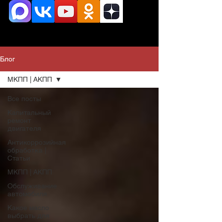
Блог
МКПП | АКПП
Все посты
Капитальный
ремонт
двигателя
Антикоррозийная
обработка |
Статьи
МКПП | АКПП
Обслуживание
автомобиля
Какое масло
выбрать для